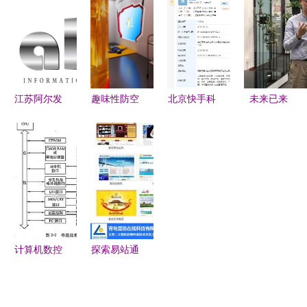
软硬件制造
广阔就业前
选购指南
技力量点亮
开启新征程
景与核心软
公益之路
硬件方向
江苏阿尔发
趣味性防空
北京快手科
未来已来
云2018年
防灾电子设
技布局云计
迪凯尔的数
文案策划、
备与多媒体
算新赛道，
字化精准时
商务与软件
互动人防民
成立智能云
代——软硬
产品包装工
防展厅设计
科技公司
件协同下的
作职责与要
计算机软硬
技术变革
求解析
件的创新融
合
计算机数控
探索易站通
(CNC)系统
综合缴费平
的软硬件结
台 计算机