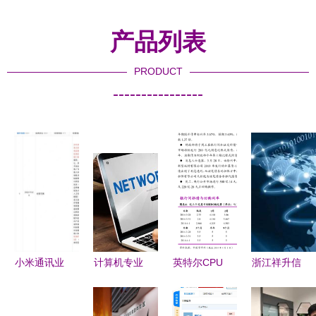
产品列表
PRODUCT
----------------
小米通讯业
计算机专业
英特尔CPU
浙江祥升信
务版图再拓
缘何经久不
与核显性能
息科技倾囊
展 计算机
衰？解析其
综合排行及
相助 以科