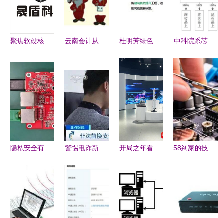
聚焦软硬核
云南会计从
杜明芳绿色
中科院系芯
心，赋能智
业资格考试
小镇标准化
片新军冲刺
能未来——
专题 初级
规划、建设
科创板 自
一家高科技
会计电算化
及运营模式
研DSP核赋
企业的技术
第一章第二
研究与实践
能天通一号
与价值纵深
节之“计算
——以计算
卫星，掌握
机硬件四
机软硬件赋
计算机软硬
——从事计
能为例
件核心技术
隐私安全有
警惕电诈新
开局之年看
58到家的技
算机软硬件
保障 大联
手法 木马
中国 遇见
术与服务
工作的必备
大推出基于
植入、页面
不一样的江
以计算机软
知识”
Nuvoton产
替换与冒充
苏——南京
硬件赋能家
品的IP
客服防不胜
软件企业扎
政新时代