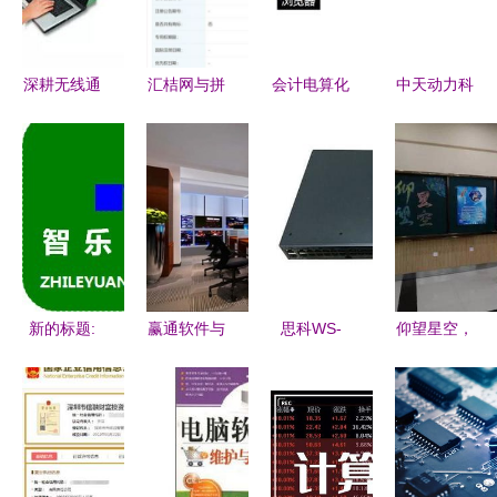
Cam网络摄
防
根沃土，与
像头方案
城市共生共
兴
深耕无线通
汇桔网与拼
会计电算化
中天动力科
信，赋能万
多多竞相申
中的计算机
技 以软硬
物互联——
请“多多
硬件基础
协同之力，
中国企业报
拼”商标 注
——从账本
驱动数字化
专访合肥移
册防御商标
到服务器的
未来
瑞
有何深意？
跨越
新的标题:
赢通软件与
思科WS-
仰望星空，
当代码照亮
吉安市新时
C2960X-
脚踏实地
绿色革命
代电脑公司
48TS-LL合
高一学子聆
计算机软硬
达成战略合
肥促销
听北大吴泰
件驱动下的
作，共拓计
8400元 计
然教授报告
节能先锋
算机软硬件
算机软硬件
纪实与感悟