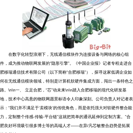
在数字化转型浪潮下，无线通信模块作为连接设备与网络的核心组
件，成为推动物联网发展的“隐形引擎”。《中国企业报》记者专程走进合
肥移瑞通信技术有限公司（以下简称“合肥移瑞”），探寻这家低调企业如
何在无线通信模块领域，特别是计算机软硬件集成方面，闯出一条特色之
路。\n\n一、 立足合肥，“芯”动未来\n\n踏入合肥移瑞的现代化研发基
地，技术中心高悬的物联网愿景标语令人印象深刻。公司负责人对记者表
示：“我们并不满足于‘卖模块’的传统角色，而是依托强大对软硬件整合能
力，定制整个传感-传输-平台链”这就把简单的通讯延伸到定制方案。”合
肥良好环境吸引很多博士等的高端人才——在异/凡芯敏整合趋势是拓展