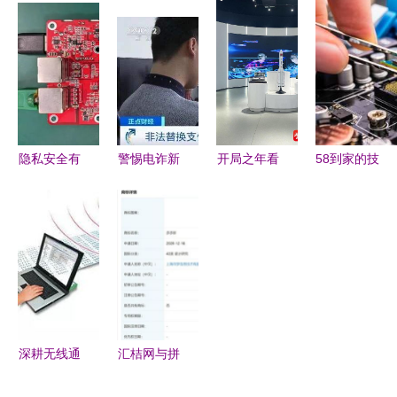
能未来——
专题 初级
规划、建设
科创板 自
一家高科技
会计电算化
及运营模式
研DSP核赋
企业的技术
第一章第二
研究与实践
能天通一号
与价值纵深
节之“计算
——以计算
卫星，掌握
机硬件四
机软硬件赋
计算机软硬
——从事计
能为例
件核心技术
隐私安全有
警惕电诈新
开局之年看
58到家的技
算机软硬件
保障 大联
手法 木马
中国 遇见
术与服务
工作的必备
大推出基于
植入、页面
不一样的江
以计算机软
知识”
Nuvoton产
替换与冒充
苏——南京
硬件赋能家
品的IP
客服防不胜
软件企业扎
政新时代
Cam网络摄
防
根沃土，与
像头方案
城市共生共
兴
深耕无线通
汇桔网与拼
信，赋能万
多多竞相申