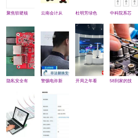
聚焦软硬核
云南会计从
杜明芳绿色
中科院系芯
心，赋能智
业资格考试
小镇标准化
片新军冲刺
能未来——
专题 初级
规划、建设
科创板 自
一家高科技
会计电算化
及运营模式
研DSP核赋
企业的技术
第一章第二
研究与实践
能天通一号
与价值纵深
节之“计算
——以计算
卫星，掌握
机硬件四
机软硬件赋
计算机软硬
——从事计
能为例
件核心技术
隐私安全有
警惕电诈新
开局之年看
58到家的技
算机软硬件
保障 大联
手法 木马
中国 遇见
术与服务
工作的必备
大推出基于
植入、页面
不一样的江
以计算机软
知识”
Nuvoton产
替换与冒充
苏——南京
硬件赋能家
品的IP
客服防不胜
软件企业扎
政新时代
Cam网络摄
防
根沃土，与
像头方案
城市共生共