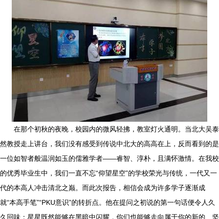
在那个初秋的夜晚，校园内的微风轻拂，教室灯火通明。当北大吴泰
然教授走上讲台，我们没有感受到传说中北大的高高在上，反而看到的是
一位如智者般温润如玉的儒雅学者——睿智、淳朴，且满怀激情。在我校
的优秀毕业生中，我们一直不忘“仰望星空”的学校荣光与传统，一代又一
代的本高人冲击清北之巅。而此次报告，相信会成为许多学子逐渐成
就“本高手笔”“PKU意识”的转折点。他在提问之初说的第一句话便令人久
久回味：星星既然能够在黑暗中闪耀，你们也能够走向属于你的新的、坚