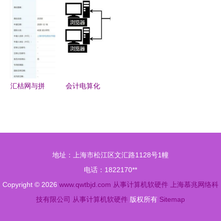
工作的必备
植入、页面
不一样的江
以计算机软
物互联——
知识”
替换与冒充
苏——南京
硬件赋能家
中国企业报
客服防不胜
软件企业扎
政新时代
专访合肥移
防
根沃土，与
瑞
城市共生共
兴
汇桔网与拼
会计电算化
多多竞相申
中的计算机
请“多多
硬件基础
拼”商标 注
——从账本
册防御商标
到服务器的
地址：上海市松江区文汇路1128号1幢
有何深意？
跨越
电话：1822170**
Copyright © 2026
www.qwtbjd.com
从事计算机软硬件
上海慕兆网络科
技有限公司
从事计算机软硬件
版权所有
Sitemap