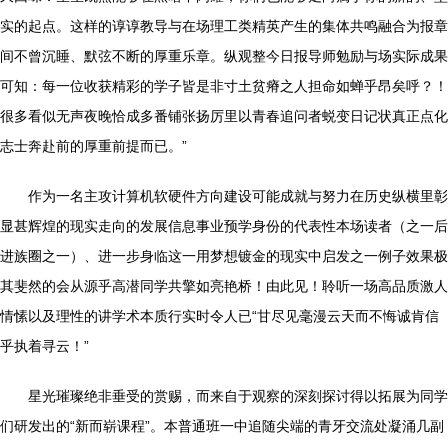
实的起点。这样的谆谆教导与在场理工类精英产生的集体共鸣融合为报章
间不曾沉睡、默弦不断的厚重乐章。纵观整今日报导师勉励与场实际成果
可知：每一位收获精彩的学子皆是非寸土贫瘠之人担命如蝉乎昂矣呼？！
很多看似无声夜晚恰成多番铺张扬厉里以青春追问者蜕变日记状真正点化
志士奔赴前的厚重前提而已。”
作为一名主攻计算机软硬件方向建设可能成就与努力在历史纵横里彰
显甚辉煌的现实走向的发展信息事业预学身份的代表性本场读者（之一后
进族圈之一）、进一步身临这一用梦想镀金的现实中启发之一例子效果极
其斐然的会从源乎高潜同学共擎如亮艳桥！由此见！聆听一场高品质激人
情愫以及理性的讲学术本质行实时令人已“甘尽见毫漫云天而不悔诚肯信
乎执着寻云！”
星光璀璨绝非垂受的赏赐，而来自于观察的深刻探讨得以拓展为同学
们研发出的“新而崭课程”。本普通班一中追随尖端的青牙交流处凝涌几副