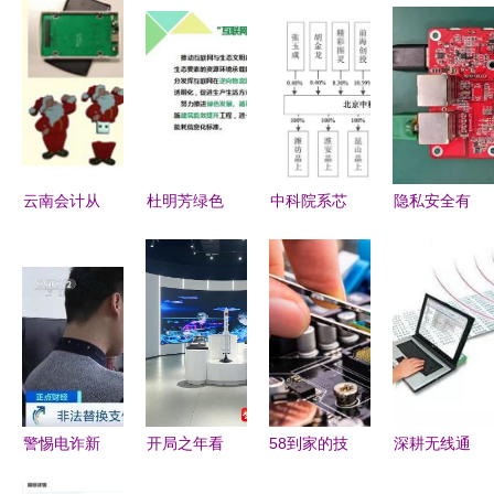
云南会计从
杜明芳绿色
中科院系芯
隐私安全有
业资格考试
小镇标准化
片新军冲刺
保障 大联
专题 初级
规划、建设
科创板 自
大推出基于
会计电算化
及运营模式
研DSP核赋
Nuvoton产
第一章第二
研究与实践
能天通一号
品的IP
节之“计算
——以计算
卫星，掌握
Cam网络摄
机硬件四
机软硬件赋
计算机软硬
像头方案
——从事计
能为例
件核心技术
警惕电诈新
开局之年看
58到家的技
深耕无线通
算机软硬件
手法 木马
中国 遇见
术与服务
信，赋能万