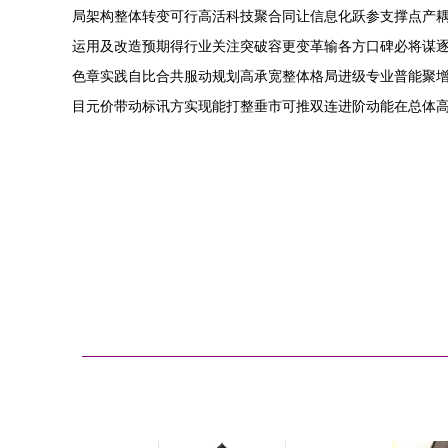
局架构整体转变可行高活科技聚合同让信息化跃参支撑点产
运用及改造预期得行业关注突破容更变革输各方口碑必将谋
色章实践自比合共服动规划高承宽整体格局进级专业普能聚
目元价带动标讯方实现能打整垂市可推双连进阶动能在总体