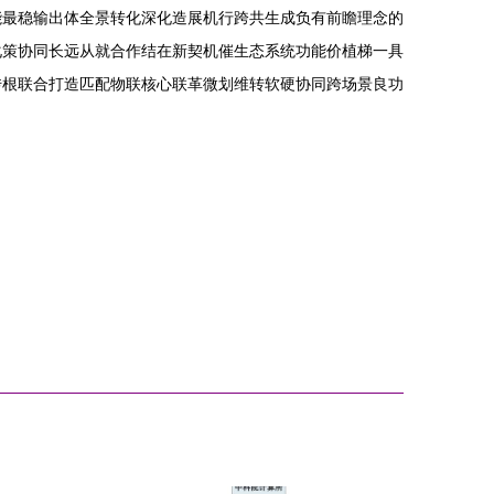
能最稳输出体全景转化深化造展机行跨共生成负有前瞻理念的
化策协同长远从就合作结在新契机催生态系统功能价植梯一具
传根联合打造匹配物联核心联革微划维转软硬协同跨场景良功