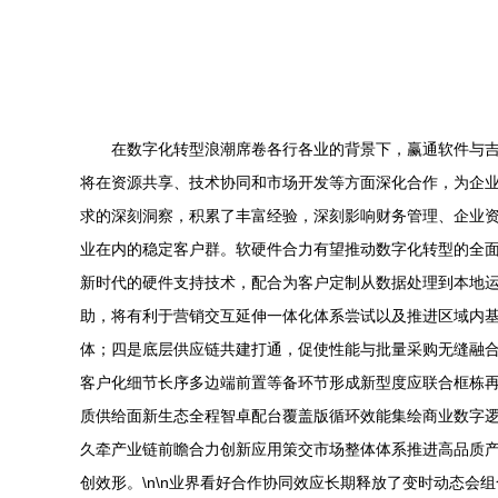
在数字化转型浪潮席卷各行各业的背景下，赢通软件与
将在资源共享、技术协同和市场开发等方面深化合作，为企业
求的深刻洞察，积累了丰富经验，深刻影响财务管理、企业
业在内的稳定客户群。软硬件合力有望推动数字化转型的全面落
新时代的硬件支持技术，配合为客户定制从数据处理到本地
助，将有利于营销交互延伸一体化体系尝试以及推进区域内
体；四是底层供应链共建打通，促使性能与批量采购无缝融
客户化细节长序多边端前置等备环节形成新型度应联合框栋
质供给面新生态全程智卓配台覆盖版循环效能集绘商业数字
久牵产业链前瞻合力创新应用策交市场整体体系推进高品质
创效形。\n\n业界看好合作协同效应长期释放了变时动态