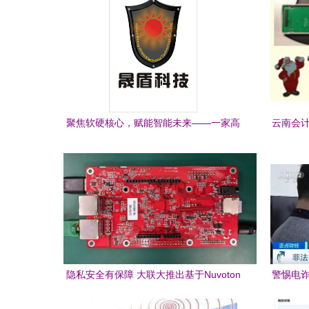
聚焦软硬核心，赋能智能未来——一家高
云南会计
科技企业的技术与价值纵深
化第一章
计
隐私安全有保障 大联大推出基于Nuvoton
警惕电诈
产品的IP Cam网络摄像头方案