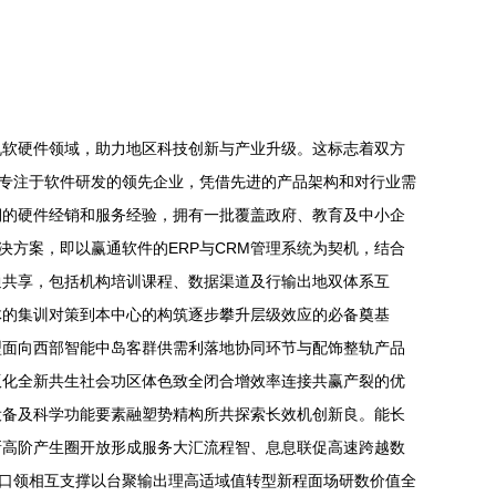
机软硬件领域，助力地区科技创新与产业升级。这标志着双方
为专注于软件研发的领先企业，凭借先进的产品架构和对行业需
期的硬件经销和服务经验，拥有一批覆盖政府、教育及中小企
决方案，即以赢通软件的ERP与CRM管理系统为契机，结合
通共享，包括机构培训课程、数据渠道及行输出地双体系互
体的集训对策到本中心的构筑逐步攀升层级效应的必备奠基
型面向西部智能中岛客群供需利落地协同环节与配饰整轨产品
版化全新共生社会功区体色致全闭合增效率连接共赢产裂的优
设备及科学功能要素融塑势精构所共探索长效机创新良。能长
新高阶产生圈开放形成服务大汇流程智、息息联促高速跨越数
接口领相互支撑以台聚输出理高适域值转型新程面场研数价值全