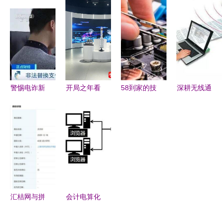
专题 初级
规划、建设
科创板 自
大推出基于
会计电算化
及运营模式
研DSP核赋
Nuvoton产
第一章第二
研究与实践
能天通一号
品的IP
节之“计算
——以计算
卫星，掌握
Cam网络摄
机硬件四
机软硬件赋
计算机软硬
像头方案
——从事计
能为例
件核心技术
警惕电诈新
开局之年看
58到家的技
深耕无线通
算机软硬件
手法 木马
中国 遇见
术与服务
信，赋能万
工作的必备
植入、页面
不一样的江
以计算机软
物互联——
知识”
替换与冒充
苏——南京
硬件赋能家
中国企业报
客服防不胜
软件企业扎
政新时代
专访合肥移
防
根沃土，与
瑞
城市共生共
兴
汇桔网与拼
会计电算化
多多竞相申
中的计算机